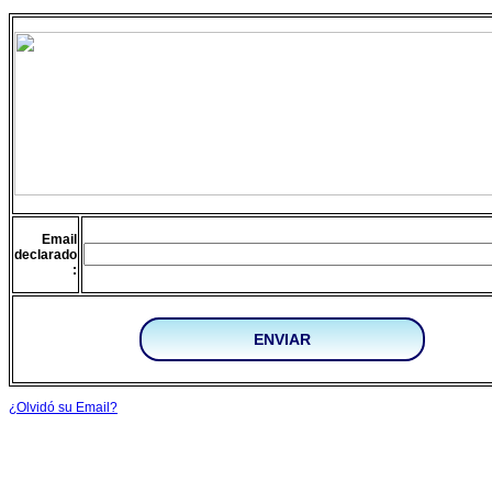
Email
declarado
:
¿Olvidó su Email?