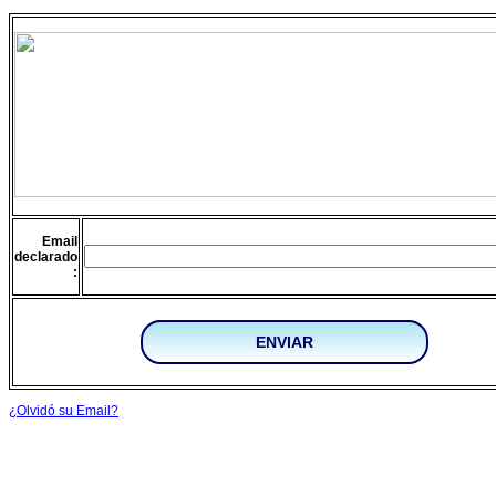
Email
declarado
:
¿Olvidó su Email?