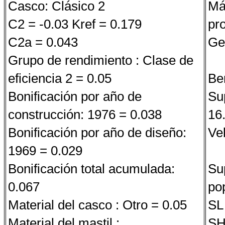
Casco: Clásico 2
Má
C2 = -0.03 Kref = 0.179
pr
C2a = 0.043
Ge
Grupo de rendimiento : Clase de
eficiencia 2 = 0.05
Be
Bonificación por año de
Sup
construcción: 1976 = 0.038
16
Bonificación por año de diseño:
Ve
1969 = 0.029
Bonificación total acumulada:
Su
0.067
po
Material del casco : Otro = 0.05
SL
Material del mastil :
SH