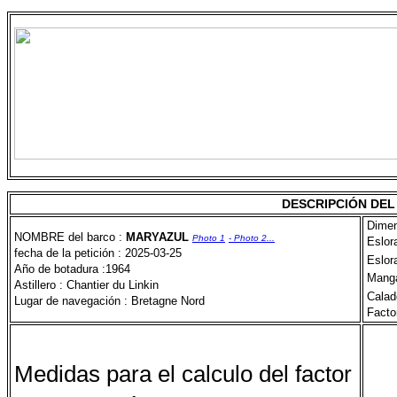
DESCRIPCIÓN DE
Dimen
NOMBRE del barco :
MARYAZUL
Photo 1
- Photo 2...
Eslora
fecha de la petición : 2025-03-25
Eslora
Año de botadura :1964
Mang
Astillero : Chantier du Linkin
Calad
Lugar de navegación : Bretagne Nord
Facto
Medidas para el calculo del factor