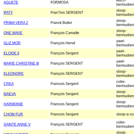
ketch-
AGUETE
FORMOSA
bermudien
sloop-
IFATY
Fran?ois SERGENT
bermudien
sloop-
PRIMA VERA 2
Franck Butler
bermudien
sloop-
ONE WAVE
François Camatte
bermudien
yawl-
GLIZ MOR
François Hervé
bermudien
yawl-
ELOISE II
François Sergent
bermudien
yawl-
MARIE CHRISTINE III
François SERGENT
bermudien
sloop-
ELEONORE
François SERGENT
bermudien
cotre-
CREA
Francois Sergent
bermudien
sloop-
MAEVA
François Sergent
bermudien
sloop-
HARMONIE
Francois Sergent
bermudien
CHOM FUR
Francois Sergent
sloop-a-co
cotre-
SAINTE ANNE V
François SERGENT
bermudien
sloop-