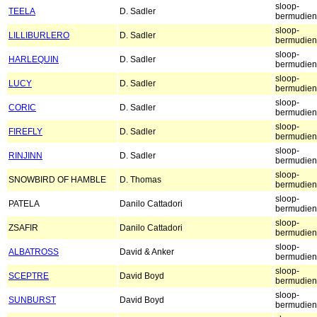
sloop-
TEELA
D. Sadler
bermudien
sloop-
LILLIBURLERO
D. Sadler
bermudien
sloop-
HARLEQUIN
D. Sadler
bermudien
sloop-
LUCY
D. Sadler
bermudien
sloop-
CORIC
D. Sadler
bermudien
sloop-
FIREFLY
D. Sadler
bermudien
sloop-
RINJINN
D. Sadler
bermudien
sloop-
SNOWBIRD OF HAMBLE
D. Thomas
bermudien
sloop-
PATELA
Danilo Cattadori
bermudien
sloop-
ZSAFIR
Danilo Cattadori
bermudien
sloop-
ALBATROSS
David & Anker
bermudien
sloop-
SCEPTRE
David Boyd
bermudien
sloop-
SUNBURST
David Boyd
bermudien