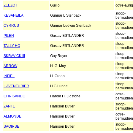
ZEEZOT
Guillo
cotre-auri
sloop-
KESAHEILA
Gunnar L Stenback
bermudien
sloop-
CYRRUS
Gunnar Ludwig Stenbäck
bermudien
sloop-
PILEN
Gustav ESTLANDER
bermudien
sloop-
TALLY HO
Gustav ESTLANDER
bermudien
sloop-
SKRAVICK III
Guy Royer
bermudien
sloop-
ARROW
H. G. May
bermudien
sloop-
INFIEL
H. Groop
bermudien
sloop-
L AVENTURIER
H.G Lunde
bermudien
cotre-
CHRISANDO
Harold H. Lidstone
bermudien
sloop-
ZANTE
Harrison Butler
bermudien
cotre-
ALMONDE
Harrison Butler
bermudien
sloop-
SAOIRSE
Harrison Butler
bermudien