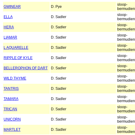
sloop-
GWINEAR
D. Pye
bermudien
sloop-
ELLA
D. Sadler
bermudien
sloop-
HERA
D. Sadler
bermudien
sloop-
LIAMAR
D. Sadler
bermudien
sloop-
L AQUARELLE
D. Sadler
bermudien
sloop-
RIPPLE OF KYLE
D. Sadler
bermudien
sloop-
BELLEROPHON OF DART
D. Sadler
bermudien
sloop-
WILD THYME
D. Sadler
bermudien
sloop-
TANTRIS
D. Sadler
bermudien
sloop-
TAMARA
D. Sadler
bermudien
sloop-
TRICAN
D. Sadler
bermudien
sloop-
UNICORN
D. Sadler
bermudien
sloop-
MARTLET
D. Sadler
bermudien