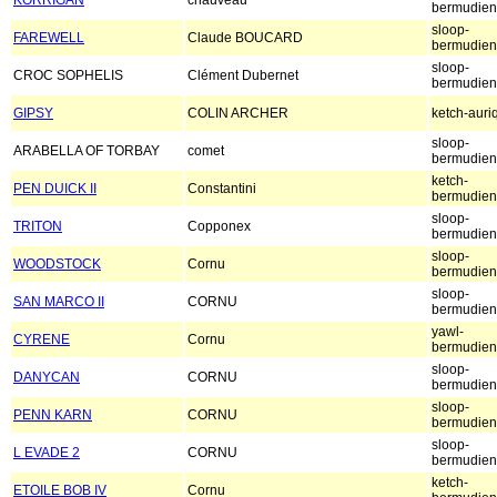
KORRIGAN
chauveau
bermudien
sloop-
FAREWELL
Claude BOUCARD
bermudien
sloop-
CROC SOPHELIS
Clément Dubernet
bermudien
GIPSY
COLIN ARCHER
ketch-auri
sloop-
ARABELLA OF TORBAY
comet
bermudien
ketch-
PEN DUICK II
Constantini
bermudien
sloop-
TRITON
Copponex
bermudien
sloop-
WOODSTOCK
Cornu
bermudien
sloop-
SAN MARCO II
CORNU
bermudien
yawl-
CYRENE
Cornu
bermudien
sloop-
DANYCAN
CORNU
bermudien
sloop-
PENN KARN
CORNU
bermudien
sloop-
L EVADE 2
CORNU
bermudien
ketch-
ETOILE BOB IV
Cornu