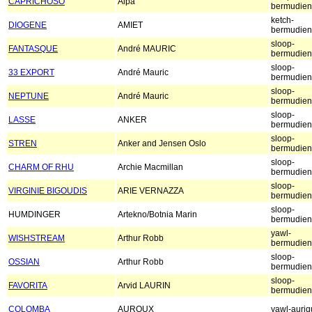
CAPRICHOSO
Alpa
bermudien
ketch-
DIOGENE
AMIET
bermudien
sloop-
FANTASQUE
André MAURIC
bermudien
sloop-
33 EXPORT
André Mauric
bermudien
sloop-
NEPTUNE
André Mauric
bermudien
sloop-
LASSE
ANKER
bermudien
sloop-
STREN
Anker and Jensen Oslo
bermudien
sloop-
CHARM OF RHU
Archie Macmillan
bermudien
sloop-
VIRGINIE BIGOUDIS
ARIE VERNAZZA
bermudien
sloop-
HUMDINGER
Artekno/Botnia Marin
bermudien
yawl-
WISHSTREAM
Arthur Robb
bermudien
sloop-
OSSIAN
Arthur Robb
bermudien
sloop-
FAVORITA
Arvid LAURIN
bermudien
COLOMBA
AUROUX
yawl-auri