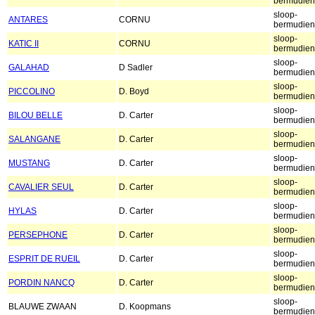
bermudien
sloop-
ANTARES
CORNU
bermudien
sloop-
KATIC II
CORNU
bermudien
sloop-
GALAHAD
D Sadler
bermudien
sloop-
PICCOLINO
D. Boyd
bermudien
sloop-
BILOU BELLE
D. Carter
bermudien
sloop-
SALANGANE
D. Carter
bermudien
sloop-
MUSTANG
D. Carter
bermudien
sloop-
CAVALIER SEUL
D. Carter
bermudien
sloop-
HYLAS
D. Carter
bermudien
sloop-
PERSEPHONE
D. Carter
bermudien
sloop-
ESPRIT DE RUEIL
D. Carter
bermudien
sloop-
PORDIN NANCQ
D. Carter
bermudien
sloop-
BLAUWE ZWAAN
D. Koopmans
bermudien