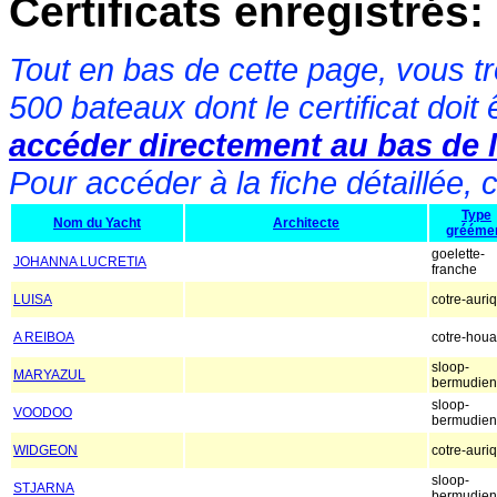
Certificats enregistrés:
Tout en bas de cette page, vous tr
500 bateaux dont le certificat doit
accéder directement au bas de l
Pour accéder à la fiche détaillée, 
Type
Nom du Yacht
Architecte
grééme
goelette-
JOHANNA LUCRETIA
franche
LUISA
cotre-auri
A REIBOA
cotre-houa
sloop-
MARYAZUL
bermudien
sloop-
VOODOO
bermudien
WIDGEON
cotre-auri
sloop-
STJARNA
bermudien