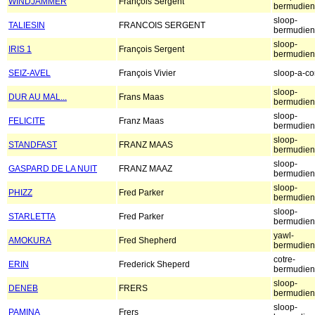
WINDJAMMER
François Sergent
bermudien
sloop-
TALIESIN
FRANCOIS SERGENT
bermudien
sloop-
IRIS 1
François Sergent
bermudien
SEIZ-AVEL
François Vivier
sloop-a-co
sloop-
DUR AU MAL...
Frans Maas
bermudien
sloop-
FELICITE
Franz Maas
bermudien
sloop-
STANDFAST
FRANZ MAAS
bermudien
sloop-
GASPARD DE LA NUIT
FRANZ MAAZ
bermudien
sloop-
PHIZZ
Fred Parker
bermudien
sloop-
STARLETTA
Fred Parker
bermudien
yawl-
AMOKURA
Fred Shepherd
bermudien
cotre-
ERIN
Frederick Sheperd
bermudien
sloop-
DENEB
FRERS
bermudien
sloop-
PAMINA
Frers