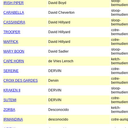
sloop-
IRISH PIPER
David Boyd
bermudien
sloop-
CARABELLA
David Cheverton
bermudien
sloop-
CASSANDRA
David Hillyard
bermudien
cotre-
TROOPER
David Hillyard
bermudien
cotre-
MAFFICK
David Hillyard
bermudien
sloop-
MARY BOON
David Sadler
bermudien
ketch-
CAPE HORN
de Vries Lensch
bermudien
cotre-
SEREINE
DERVIN
bermudien
cotre-
CROIX DES GARDES
Dervin
bermudien
sloop-
KRAKEN II
DERVIN
bermudien
cotre-
SUTEMI
DERVIN
bermudien
ketch-
ZORBA
Desconocido
bermudien
IRMANDINA
desconocido
cotre-auri