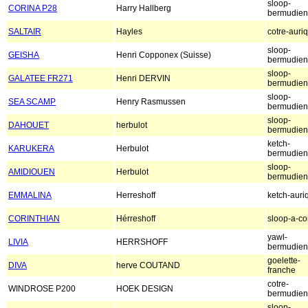
sloop-
CORINA P28
Harry Hallberg
bermudien
SALTAIR
Hayles
cotre-auri
sloop-
GEISHA
Henri Copponex (Suisse)
bermudien
sloop-
GALATEE FR271
Henri DERVIN
bermudien
sloop-
SEA SCAMP
Henry Rasmussen
bermudien
sloop-
DAHOUET
herbulot
bermudien
ketch-
KARUKERA
Herbulot
bermudien
sloop-
AMIDIOUEN
Herbulot
bermudien
EMMALINA
Herreshoff
ketch-auri
CORINTHIAN
Hérreshoff
sloop-a-co
yawl-
LIVIA
HERRSHOFF
bermudien
goelette-
DIVA
herve COUTAND
franche
cotre-
WINDROSE P200
HOEK DESIGN
bermudien
sloop-