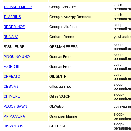
ketch-
TALISKER MHOR
George McGruer
bermudien
ketch-
TI MARIUS
Georges Auzepy Brenneur
bermudien
sloop-
REDER-NOZ
Georges Jézéquel
bermudien
RUNA IV
Gerhard Rønne
yawl-auri
sloop-
FABULEUSE
GERMAN FRERS
bermudien
sloop-
PINGUINO UNO
German Frers
bermudien
cotre-
FJORD III
German Frers
bermudien
cotre-
CHABATO
GIL SMITH
bermudien
sloop-
CESMA 3
gilles gahinet
bermudien
sloop-
CHIMERE
Gilles VATON
bermudien
PEGGY BAWN
GLWatson
cotre-auri
sloop-
PRIMA VERA
Grampian Marine
bermudien
sloop-
HISPANIA IV
GUEDON
bermudien