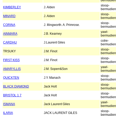
bermudien
sloop-
KIMBERLEY
J. Alden
bermudien
sloop-
MINARD
J. Alden
bermudien
sloop-
CORINA
J. Illingworth. A. Primrose.
bermudien
yawl-
AINMARA
J.B. Kearney
bermudien
cotre-
CARDHU
J.Laurent Giles
bermudien
sloop-
TRSUKY
J.M. Finot
bermudien
sloop-
FIRST KISS
J.M. Finot
bermudien
yawl-
AMARYLLIS
J.M. Soperr&Son
bermudien
sloop-
QUICKTEN
J.Y. Manach
bermudien
sloop-
BLACK DIAMOND
Jack Holt
bermudien
sloop-
BRISTOL 1 7
Jack Holt
bermudien
yawl-
ISMANA
Jack Laurent Giles
bermudien
sloop-
ILARIA
JACK LAURENT GILES
bermudien