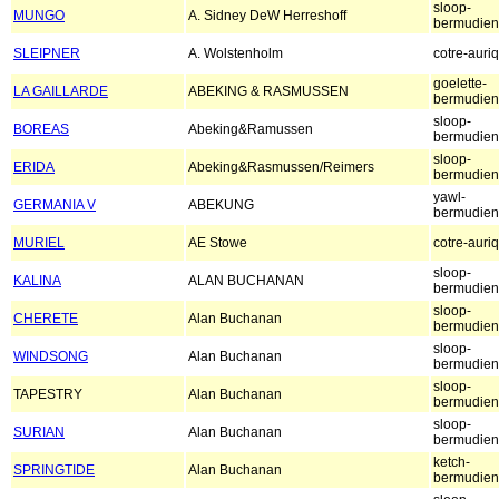
sloop-
MUNGO
A. Sidney DeW Herreshoff
bermudien
SLEIPNER
A. Wolstenholm
cotre-auri
goelette-
LA GAILLARDE
ABEKING & RASMUSSEN
bermudien
sloop-
BOREAS
Abeking&Ramussen
bermudien
sloop-
ERIDA
Abeking&Rasmussen/Reimers
bermudien
yawl-
GERMANIA V
ABEKUNG
bermudien
MURIEL
AE Stowe
cotre-auri
sloop-
KALINA
ALAN BUCHANAN
bermudien
sloop-
CHERETE
Alan Buchanan
bermudien
sloop-
WINDSONG
Alan Buchanan
bermudien
sloop-
TAPESTRY
Alan Buchanan
bermudien
sloop-
SURIAN
Alan Buchanan
bermudien
ketch-
SPRINGTIDE
Alan Buchanan
bermudien