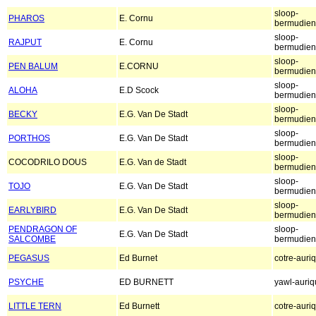
sloop-
PHAROS
E. Cornu
bermudien
sloop-
RAJPUT
E. Cornu
bermudien
sloop-
PEN BALUM
E.CORNU
bermudien
sloop-
ALOHA
E.D Scock
bermudien
sloop-
BECKY
E.G. Van De Stadt
bermudien
sloop-
PORTHOS
E.G. Van De Stadt
bermudien
sloop-
COCODRILO DOUS
E.G. Van de Stadt
bermudien
sloop-
TOJO
E.G. Van De Stadt
bermudien
sloop-
EARLYBIRD
E.G. Van De Stadt
bermudien
PENDRAGON OF
sloop-
E.G. Van De Stadt
SALCOMBE
bermudien
PEGASUS
Ed Burnet
cotre-auri
PSYCHE
ED BURNETT
yawl-auri
LITTLE TERN
Ed Burnett
cotre-auri