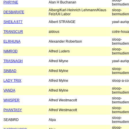
sloop-
PHRYNE
Alan H Buchanan
bermudien
Alberg/Karl-Heinrich Lehmann/Klaus
sloop-
DESBARATE
Felz/Uli Labor
bermudien
SHEILA 877
Albert STRANGE
yawl-auri
TRANSCUR
aldous
cotre-houa
sloop-
ELRHUNA
Alexander Robertson
bermudien
sloop-
NIMROD
Alfred Luders
bermudien
TRASNAGH
Alfred Mlyne
yawl-auri
sloop-
SINBAD
Alfred Mylne
bermudien
LADY TRIX
Alfred Mylne
sloop-a-co
sloop-
VANDA
Alfred Mylne
bermudien
sloop-
WHISPER
Alfred Westmacott
bermudien
sloop-
PHANTASY
Alfred Westmacott
bermudien
sloop-
SEABIRD
Alpa
bermudien
sloop-