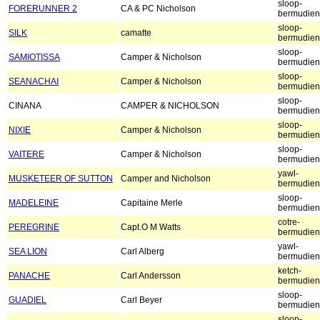
sloop-
FORERUNNER 2
CA & PC Nicholson
bermudien
sloop-
SILK
camatte
bermudien
sloop-
SAMIOTISSA
Camper & Nicholson
bermudien
sloop-
SEANACHAI
Camper & Nicholson
bermudien
sloop-
CINANA
CAMPER & NICHOLSON
bermudien
sloop-
NIXIE
Camper & Nicholson
bermudien
sloop-
VAITERE
Camper & Nicholson
bermudien
yawl-
MUSKETEER OF SUTTON
Camper and Nicholson
bermudien
sloop-
MADELEINE
Capitaine Merle
bermudien
cotre-
PEREGRINE
Capt.O M Watts
bermudien
yawl-
SEA LION
Carl Alberg
bermudien
ketch-
PANACHE
Carl Andersson
bermudien
sloop-
GUADIEL
Carl Beyer
bermudien
sloop-