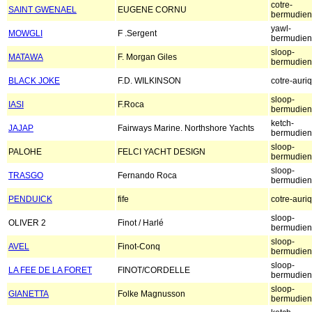
cotre-
SAINT GWENAEL
EUGENE CORNU
bermudien
yawl-
MOWGLI
F .Sergent
bermudien
sloop-
MATAWA
F. Morgan Giles
bermudien
BLACK JOKE
F.D. WILKINSON
cotre-auri
sloop-
IASI
F.Roca
bermudien
ketch-
JAJAP
Fairways Marine. Northshore Yachts
bermudien
sloop-
PALOHE
FELCI YACHT DESIGN
bermudien
sloop-
TRASGO
Fernando Roca
bermudien
PENDUICK
fife
cotre-auri
sloop-
OLIVER 2
Finot / Harlé
bermudien
sloop-
AVEL
Finot-Conq
bermudien
sloop-
LA FEE DE LA FORET
FINOT/CORDELLE
bermudien
sloop-
GIANETTA
Folke Magnusson
bermudien