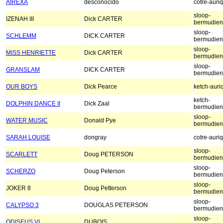
AIREXA
desconocido
cotre-auri
sloop-
IZENAH III
Dick CARTER
bermudien
sloop-
SCHLEMM
DICK CARTER
bermudien
sloop-
MISS HENRIETTE
Dick CARTER
bermudien
sloop-
GRANSLAM
DICK CARTER
bermudien
OUR BOYS
Dick Pearce
ketch-auri
ketch-
DOLPHIN DANCE II
Dick Zaal
bermudien
sloop-
WATER MUSIC
Donald Pye
bermudien
SARAH LOUISE
dongray
cotre-auri
sloop-
SCARLETT
Doug PETERSON
bermudien
sloop-
SCHERZO
Doug Peterson
bermudien
sloop-
JOKER 8
Doug Petterson
bermudien
sloop-
CALYPSO 3
DOUGLAS PETERSON
bermudien
sloop-
ODISEUS VI
DUBOIS