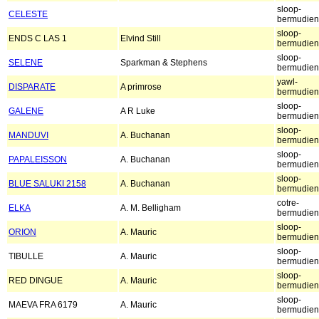
sloop-
CELESTE
bermudien
sloop-
ENDS C LAS 1
Elvind Still
bermudien
sloop-
SELENE
Sparkman & Stephens
bermudien
yawl-
DISPARATE
A primrose
bermudien
sloop-
GALENE
A R Luke
bermudien
sloop-
MANDUVI
A. Buchanan
bermudien
sloop-
PAPALEISSON
A. Buchanan
bermudien
sloop-
BLUE SALUKI 2158
A. Buchanan
bermudien
cotre-
ELKA
A. M. Belligham
bermudien
sloop-
ORION
A. Mauric
bermudien
sloop-
TIBULLE
A. Mauric
bermudien
sloop-
RED DINGUE
A. Mauric
bermudien
sloop-
MAEVA FRA 6179
A. Mauric
bermudien