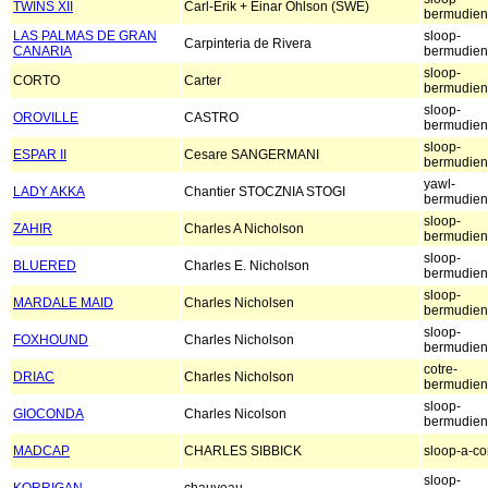
TWINS XII
Carl-Erik + Einar Ohlson (SWE)
bermudien
LAS PALMAS DE GRAN
sloop-
Carpinteria de Rivera
CANARIA
bermudien
sloop-
CORTO
Carter
bermudien
sloop-
OROVILLE
CASTRO
bermudien
sloop-
ESPAR II
Cesare SANGERMANI
bermudien
yawl-
LADY AKKA
Chantier STOCZNIA STOGI
bermudien
sloop-
ZAHIR
Charles A Nicholson
bermudien
sloop-
BLUERED
Charles E. Nicholson
bermudien
sloop-
MARDALE MAID
Charles Nicholsen
bermudien
sloop-
FOXHOUND
Charles Nicholson
bermudien
cotre-
DRIAC
Charles Nicholson
bermudien
sloop-
GIOCONDA
Charles Nicolson
bermudien
MADCAP
CHARLES SIBBICK
sloop-a-co
sloop-