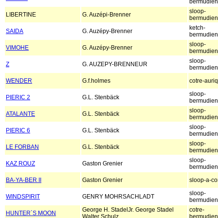
bermudien
sloop-
LIBERTINE
G. Auzépi-Brenner
bermudien
ketch-
SAIDA
G. Auzépy-Brenner
bermudien
sloop-
VIMOHE
G. Auzépy-Brenner
bermudien
sloop-
Z
G. AUZEPY-BRENNEUR
bermudien
WENDER
G.f.holmes
cotre-auri
sloop-
PIERIC 2
G.L. Stenbäck
bermudien
sloop-
ATALANTE
G.L. Stenbäck
bermudien
sloop-
PIERIC 6
G.L. Stenbäck
bermudien
sloop-
LE FORBAN
G.L. Stenbäck
bermudien
sloop-
KAZ ROUZ
Gaston Grenier
bermudien
BA-YA-BER II
Gaston Grenier
sloop-a-co
sloop-
WINDSPIRIT
GENRY MOHRSACHLADT
bermudien
George H. StadelJr. George Stadel
cotre-
HUNTER´S MOON
Walter Schulz
bermudien