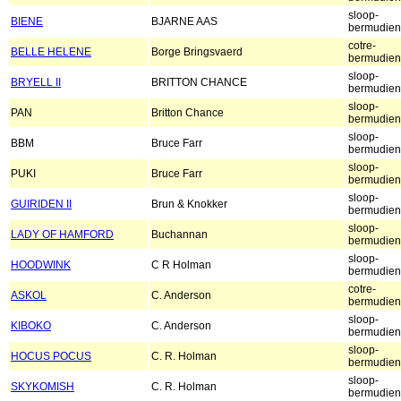
sloop-
BIENE
BJARNE AAS
bermudien
cotre-
BELLE HELENE
Borge Bringsvaerd
bermudien
sloop-
BRYELL II
BRITTON CHANCE
bermudien
sloop-
PAN
Britton Chance
bermudien
sloop-
BBM
Bruce Farr
bermudien
sloop-
PUKI
Bruce Farr
bermudien
sloop-
GUIRIDEN II
Brun & Knokker
bermudien
sloop-
LADY OF HAMFORD
Buchannan
bermudien
sloop-
HOODWINK
C R Holman
bermudien
cotre-
ASKOL
C. Anderson
bermudien
sloop-
KIBOKO
C. Anderson
bermudien
sloop-
HOCUS POCUS
C. R. Holman
bermudien
sloop-
SKYKOMISH
C. R. Holman
bermudien