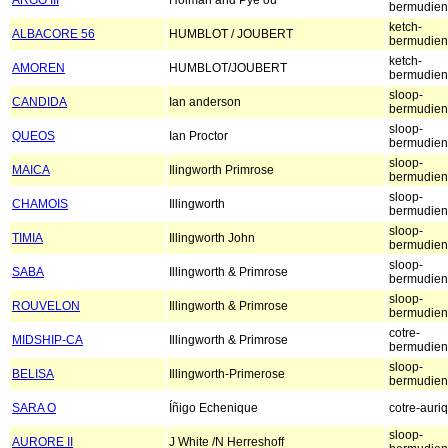
ARGO III
Holman and Pye ou
bermudien
ketch-
ALBACORE 56
HUMBLOT / JOUBERT
bermudien
ketch-
AMOREN
HUMBLOT/JOUBERT
bermudien
sloop-
CANDIDA
Ian anderson
bermudien
sloop-
QUEOS
Ian Proctor
bermudien
sloop-
MAICA
Ilingworth Primrose
bermudien
sloop-
CHAMOIS
Illingworth
bermudien
sloop-
TIMIA
Illingworth John
bermudien
sloop-
SABA
Illingworth & Primrose
bermudien
sloop-
ROUVELON
Illingworth & Primrose
bermudien
cotre-
MIDSHIP-CA
Illingworth & Primrose
bermudien
sloop-
BELISA
Illingworth-Primerose
bermudien
SARA O
Íñigo Echenique
cotre-auri
sloop-
AURORE II
J White /N Herreshoff