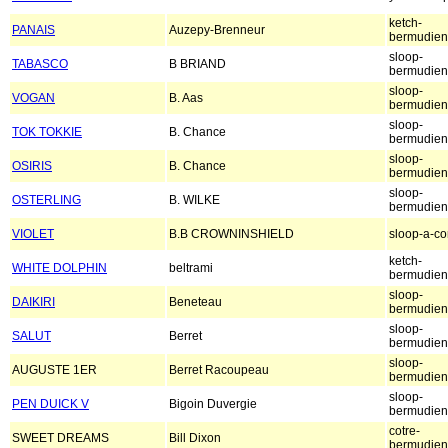
ketch-
PANAIS
Auzepy-Brenneur
bermudien
sloop-
TABASCO
B BRIAND
bermudien
sloop-
VOGAN
B. Aas
bermudien
sloop-
TOK TOKKIE
B. Chance
bermudien
sloop-
OSIRIS
B. Chance
bermudien
sloop-
OSTERLING
B. WILKE
bermudien
VIOLET
B.B CROWNINSHIELD
sloop-a-co
ketch-
WHITE DOLPHIN
beltrami
bermudien
sloop-
DAIKIRI
Beneteau
bermudien
sloop-
SALUT
Berret
bermudien
sloop-
AUGUSTE 1ER
Berret Racoupeau
bermudien
sloop-
PEN DUICK V
Bigoin Duvergie
bermudien
cotre-
SWEET DREAMS
Bill Dixon
bermudien