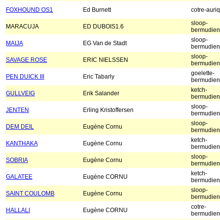
FOXHOUND OS1
Ed Burnett
cotre-auri
sloop-
MARACUJA
ED DUBOIS1.6
bermudien
sloop-
MAIJA
EG Van de Stadt
bermudien
sloop-
SAVAGE ROSE
ERIC NIELSSEN
bermudien
goelette-
PEN DUICK III
Eric Tabarly
bermudien
ketch-
GULLVEIG
Erik Salander
bermudien
sloop-
JENTEN
Erling Kristoffersen
bermudien
sloop-
DEM DEIL
Eugène Cornu
bermudien
ketch-
KANTHAKA
Eugène Cornu
bermudien
sloop-
SOBRIA
Eugène Cornu
bermudien
ketch-
GALATEE
Eugène CORNU
bermudien
sloop-
SAINT COULOMB
Eugène Cornu
bermudien
cotre-
HALLALI
Eugène CORNU
bermudien