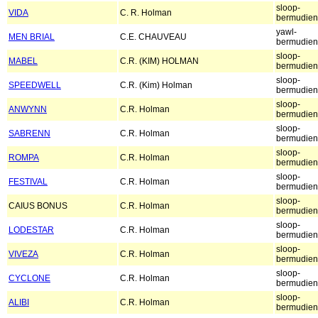
sloop-
VIDA
C. R. Holman
bermudien
yawl-
MEN BRIAL
C.E. CHAUVEAU
bermudien
sloop-
MABEL
C.R. (KIM) HOLMAN
bermudien
sloop-
SPEEDWELL
C.R. (Kim) Holman
bermudien
sloop-
ANWYNN
C.R. Holman
bermudien
sloop-
SABRENN
C.R. Holman
bermudien
sloop-
ROMPA
C.R. Holman
bermudien
sloop-
FESTIVAL
C.R. Holman
bermudien
sloop-
CAIUS BONUS
C.R. Holman
bermudien
sloop-
LODESTAR
C.R. Holman
bermudien
sloop-
VIVEZA
C.R. Holman
bermudien
sloop-
CYCLONE
C.R. Holman
bermudien
sloop-
ALIBI
C.R. Holman
bermudien