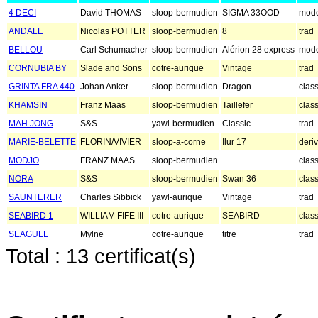
4 DECI
David THOMAS
sloop-bermudien
SIGMA 33OOD
mod
ANDALE
Nicolas POTTER
sloop-bermudien
8
trad
BELLOU
Carl Schumacher
sloop-bermudien
Alérion 28 express
mod
CORNUBIA BY
Slade and Sons
cotre-aurique
Vintage
trad
GRINTA FRA 440
Johan Anker
sloop-bermudien
Dragon
clas
KHAMSIN
Franz Maas
sloop-bermudien
Taillefer
clas
MAH JONG
S&S
yawl-bermudien
Classic
trad
MARIE-BELETTE
FLORIN/VIVIER
sloop-a-corne
Ilur 17
deri
MODJO
FRANZ MAAS
sloop-bermudien
clas
NORA
S&S
sloop-bermudien
Swan 36
clas
SAUNTERER
Charles Sibbick
yawl-aurique
Vintage
trad
SEABIRD 1
WILLIAM FIFE III
cotre-aurique
SEABIRD
clas
SEAGULL
Mylne
cotre-aurique
titre
trad
Total : 13 certificat(s)