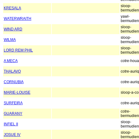
sloop-
KRESALA
bermudien
yawl-
WATERWRAITH
bermudien
sloop-
WIND ARD
bermudien
sloop-
WILMA
bermudien
sloop-
LORD REM PHIL
bermudien
A MECA
cotre-houa
THALAVO
cotre-auri
CORNUBIA
cotre-auri
MARIE-LOUISE
sloop-a-co
SURFEIRA
cotre-auri
cotre-
GUARANY
bermudien
sloop-
INFIEL II
bermudien
sloop-
JOSUE IV
bermudien